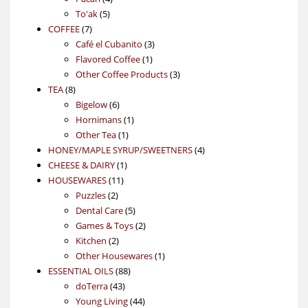
5
products
To'ak
5
7
products
COFFEE
7
products
3
Café el Cubanito
3
1
products
Flavored Coffee
1
product
3
Other Coffee Products
3
8
products
TEA
8
products
6
Bigelow
6
products
1
Hornimans
1
1
product
Other Tea
1
product
4
HONEY/MAPLE SYRUP/SWEETNERS
4
1
products
CHEESE & DAIRY
1
11
product
HOUSEWARES
11
2
products
Puzzles
2
products
5
Dental Care
5
products
2
Games & Toys
2
2
products
Kitchen
2
products
1
Other Housewares
1
88
product
ESSENTIAL OILS
88
43
products
doTerra
43
products
44
Young Living
44