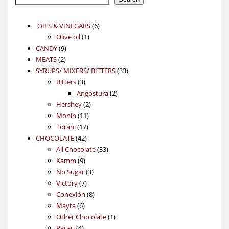
6
OILS & VINEGARS
6
1
products
Olive oil
1
9
product
CANDY
9
2
products
MEATS
2
products
33
SYRUPS/ MIXERS/ BITTERS
33
3
products
Bitters
3
products
2
Angostura
2
2
products
Hershey
2
11
products
Monin
11
17
products
Torani
17
42
products
CHOCOLATE
42
products
33
All Chocolate
33
9
products
Kamm
9
products
3
No Sugar
3
7
products
Victory
7
products
8
Conexión
8
6
products
Mayta
6
products
1
Other Chocolate
1
4
product
Pacari
4