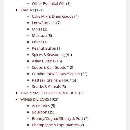
products
1
Other Essential Oils
1
121
product
PANTRY
121
products
4
Cake Mix & Dried Goods
4
7
products
Jams/Spreads
7
2
products
Mixes
2
products
3
Mostaza
3
1
products
Olives
1
product
1
Peanut Butter
1
product
41
Spices & Seasoning
41
16
products
Asian Cuisine
16
products
12
Soups & Can Goods
12
products
22
Condiments/ Salsas /Sauces
22
5
products
Pastas / Grains & Flour
5
5
products
Snacks & Cereals
5
products
5
KING'S SMOKEHOUSE PRODUCTS
5
103
products
WINES & LICORS
103
5
products
Accesories
5
5
products
Bourbons
5
products
4
Brandy/Cognac/Sherry & Port
4
2
products
Champagne & Espumantes
2