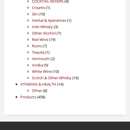
4
products
COCKTAIL MIXERS
4
1
products
Creams
1
10
product
Gin
10
products
1
Herbal & Aperatives
1
3
product
Irish Whisky
3
products
7
Other Alcohol
7
19
products
Red Wine
19
7
products
Rums
7
products
1
Tequila
1
product
2
Vermouth
2
5
products
Vodka
5
products
10
White Wine
10
products
19
Scotch & Other Whisky
19
14
products
VITAMINS & HEALTH
14
8
products
Other
8
458
products
Products
458
products